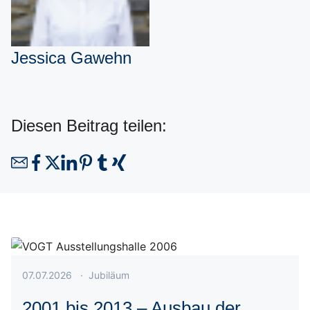
Jessica Gawehn
Diesen Beitrag teilen:
Veröffentlicht am 07.07.2026
07.07.2026
·
Jubiläum
2001 bis 2013 – Ausbau der