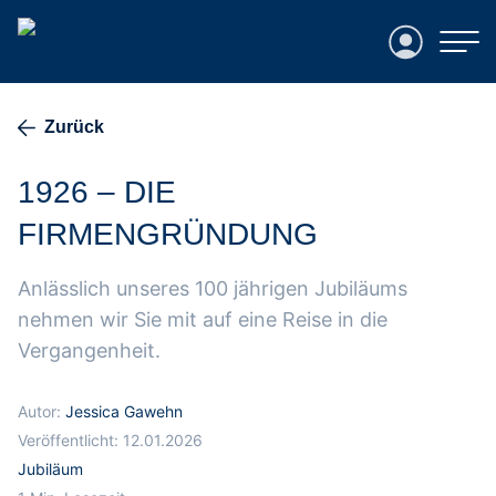
Login
Zurück
1926 – DIE
FIRMENGRÜNDUNG
Anlässlich unseres 100 jährigen Jubiläums
nehmen wir Sie mit auf eine Reise in die
Vergangenheit.
Autor:
Jessica Gawehn
Veröffentlicht:
12.01.2026
Jubiläum