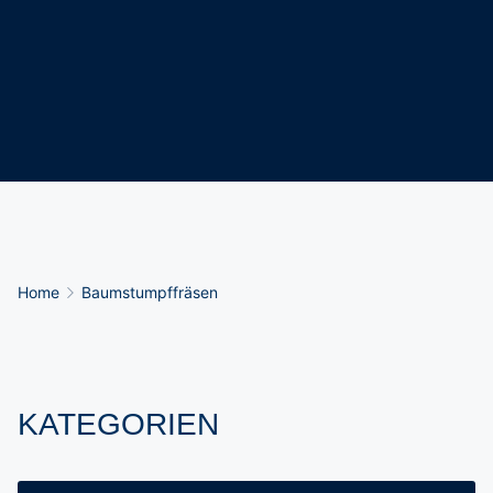
Breadcrumb-Navigation
Home
Baumstumpffräsen
KATEGORIEN