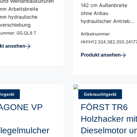
 und Weinanbaukulturen
142 cm Außenbreite
mm Arbeitsbreite
ohne Anbau
mm hydraulische
hydraulischer Antrieb…
nverschiebung
lnummer: GG.QL9.T
Artikelnummer:
HH1H12.324.382.350.2417
kt ansehen
Produkt ansehen
hrgerät
Gebrauchtgerät
AGONE VP
FÖRST TR6
Holzhacker mi
legelmulcher
Dieselmotor u