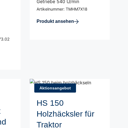
Getriebe 540 U/min
Artikelnummer: TMHM7X18
Produkt ansehen
73.02
Aktionsangebot
HS 150
t
Holzhäcksler für
nd
Traktor