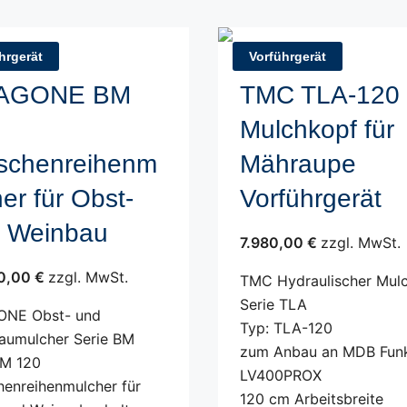
hrgerät
Vorführgerät
AGONE BM
TMC TLA-120
Mulchkopf für
schenreihenm
Mähraupe
her für Obst-
Vorführgerät
 Weinbau
7.980,00 €
zzgl. MwSt.
0,00 €
zzgl. MwSt.
TMC Hydraulischer Mul
Serie TLA
NE Obst- und
Typ: TLA-120
aumulcher Serie BM
zum Anbau an MDB Fun
BM 120
LV400PROX
henreihenmulcher für
120 cm Arbeitsbreite