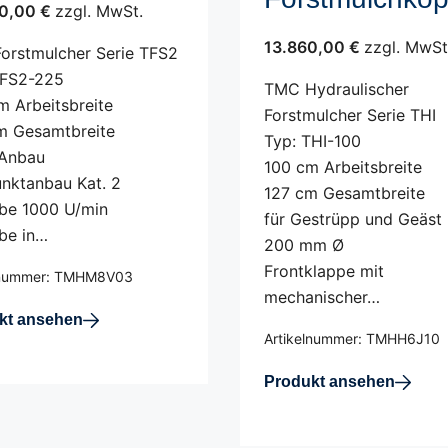
0,00 €
zzgl. MwSt.
13.860,00 €
zzgl. MwSt
orstmulcher Serie TFS2
TFS2-225
TMC Hydraulischer
m Arbeitsbreite
Forstmulcher Serie THI
m Gesamtbreite
Typ: THI-100
Anbau
100 cm Arbeitsbreite
unktanbau Kat. 2
127 cm Gesamtbreite
ebe 1000 U/min
für Gestrüpp und Geäst 
be in…
200 mm Ø
Frontklappe mit
lnummer: TMHM8V03
mechanischer…
kt ansehen
Artikelnummer: TMHH6J10
Produkt ansehen