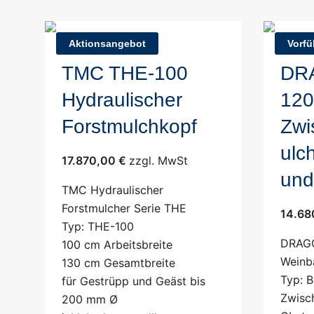
Aktionsangebot
Vorfü
TMC THE-100
DR
Hydraulischer
120
Forstmulchkopf
Zwi
ulc
17.870,00 €
zzgl. MwSt
und
TMC Hydraulischer
Forstmulcher Serie THE
14.68
Typ: THE-100
DRAGO
100 cm Arbeitsbreite
Weinb
130 cm Gesamtbreite
Typ: 
für Gestrüpp und Geäst bis
Zwisc
200 mm Ø