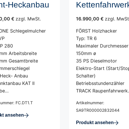
nt-Heckanbau
Kettenfahrwer
0,00 €
zzgl. MwSt.
16.990,00 €
zzgl. MwSt
NE Schlegelmulcher
FÖRST Holzhacker
VP
Typ: TR 6
VP 280
Maximaler Durchmesser
mm Arbeitsbreite
150mm ø
mm Gesamtbreite
35 PS Dieselmotor
mmerschlegel
Elektro-Start (Start/Sto
-Heck- Anbau
Schalter)
nktanbau KAT II
Betriebsstundenzähler
ebe…
TRACK Raupenfahrwerk
lnummer: FC.DT1.T
Artikelnummer:
SA9TR000002832044
kt ansehen
Produkt ansehen