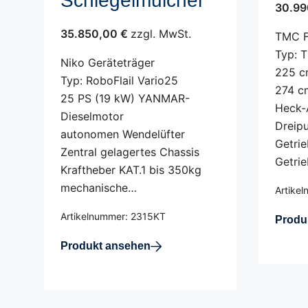
Schlegelmulcher
30.99
35.850,00 €
zzgl. MwSt.
TMC F
Typ: 
Niko Geräteträger
225 c
Typ: RoboFlail Vario25
274 c
25 PS (19 kW) YANMAR-
Heck-
Dieselmotor
Dreip
autonomen Wendelüfter
Getri
Zentral gelagertes Chassis
Getrie
Kraftheber KAT.1 bis 350kg
mechanische…
Artike
Artikelnummer: 2315KT
Produ
Produkt ansehen