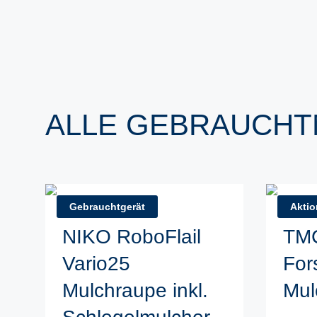
ALLE GEBRAUCHT
Gebrauchtgerät
Akti
NIKO RoboFlail
TM
Vario25
For
Mulchraupe inkl.
Mul