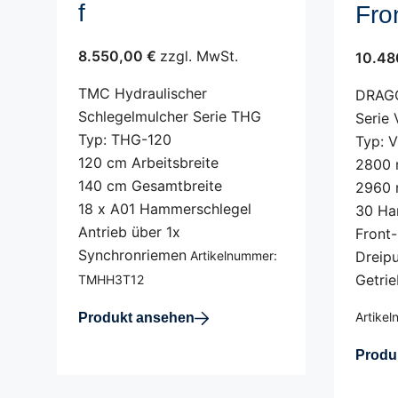
f
Fro
8.550,00 €
zzgl. MwSt.
10.48
TMC Hydraulischer
DRAGO
Schlegelmulcher Serie THG
Serie 
Typ: THG-120
Typ: 
120 cm Arbeitsbreite
2800 
140 cm Gesamtbreite
2960 
18 x A01 Hammerschlegel
30 Ha
Antrieb über 1x
Front
Synchronriemen
Artikelnummer:
Dreipu
Getri
TMHH3T12
Artike
Produkt ansehen
Produ