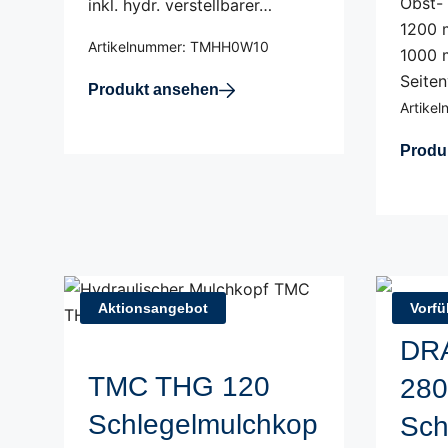
Obst-
inkl. hydr. verstellbarer…
1200 
Artikelnummer: TMHH0W10
1000 
Seite
Produkt ansehen
Artike
Produ
Aktionsangebot
Vorfü
DR
TMC THG 120
280
Schlegelmulchkop
Sch