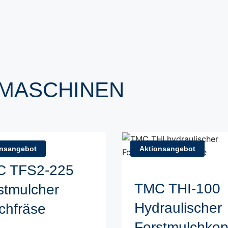
MASCHINEN
onsangebot
Aktionsangebot
C TFS2-225
TMC THI-100
stmulcher
Hydraulischer
chfräse
Forstmulchkop