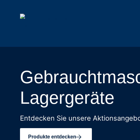
Mulchtechnik
Funkraupen
Gebrauchtmasc
Alle Mulcher
Alle Raupen & Anbaugeräte
Schlegelmulcher
Geräteträger
Forstmulcher
Anbaugeräte
Lagergeräte
Forstfräsen & Steinbrecher
Rotormulcher
Auslegemulcher
Entdecken Sie unsere Aktionsangeb
Hydraulische Mulcher
Produkte entdecken