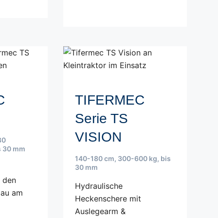
C
TIFERMEC
Serie TS
VISION
80
s 30 mm
140-180 cm
,
300-600 kg
,
bis
30 mm
r den
Hydraulische
bau am
Heckenschere mit
Auslegearm &