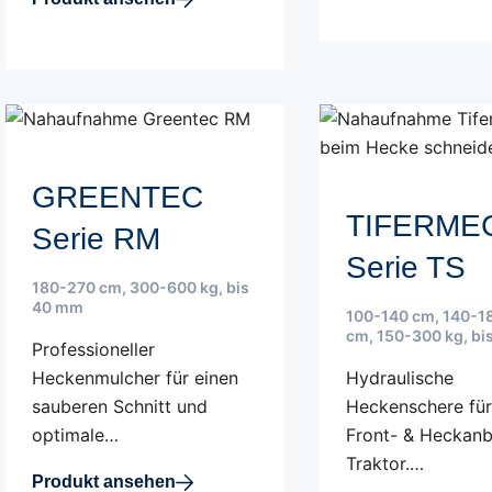
GREENTEC
TIFERME
Serie RM
Serie TS
180-270 cm
,
300-600 kg
,
bis
40 mm
100-140 cm
,
140-1
cm
,
150-300 kg
,
bi
Professioneller
Heckenmulcher für einen
Hydraulische
sauberen Schnitt und
Heckenschere fü
optimale…
Front- & Heckan
Traktor.…
Produkt ansehen