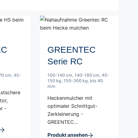
EC
GREENTEC
Serie RC
70 cm
,
45-
100-140 cm
,
140-180 cm
,
45-
150 kg
,
150-300 kg
,
bis 40
mm
Astschere
Heckenmulcher mit
tor,
optimaler Schnittgut-
r -
Zerkleinerung -
GREENTEC…
Produkt ansehen