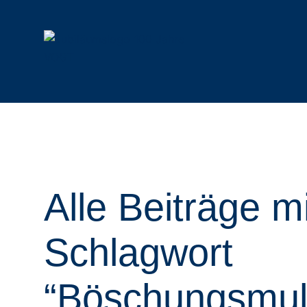
Mulchtechnik
Funkraupen
Alle Mulcher
Alle Raupen & Anbaugeräte
Schlegelmulcher
Geräteträger
Alle Beiträge m
Forstmulcher
Anbaugeräte
Forstfräsen & Steinbrecher
Rotormulcher
Schlagwort
Auslegemulcher
Hydraulische Mulcher
“Böschungsmul