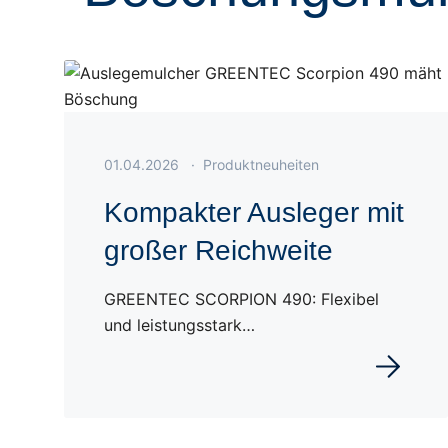
Veröffentlicht am 01.04.2026
01.04.2026
·
Produktneuheiten
Kompakter Ausleger mit
großer Reichweite
GREENTEC SCORPION 490: Flexibel
und leistungsstark…
Weiterles