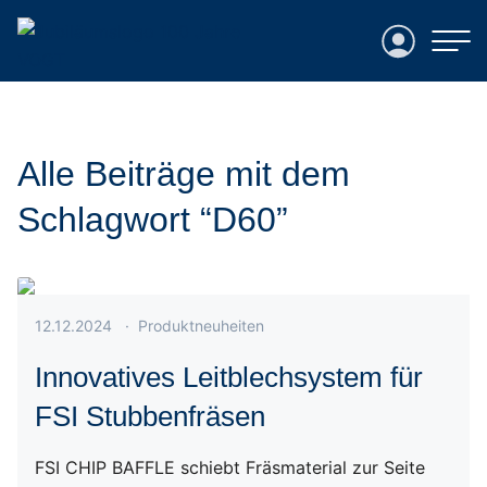
Login
Alle Beiträge mit dem
Schlagwort “D60”
Veröffentlicht am 12.12.2024
12.12.2024
·
Produktneuheiten
Innovatives Leitblechsystem für
FSI Stubbenfräsen
FSI CHIP BAFFLE schiebt Fräsmaterial zur Seite