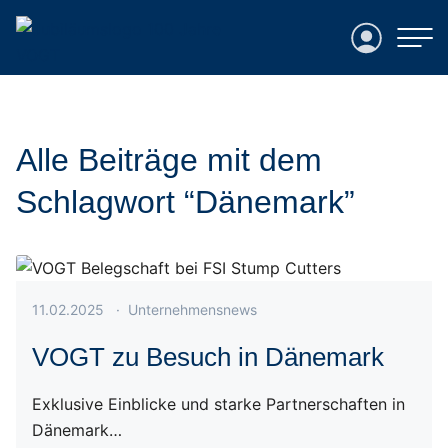
Login
Alle Beiträge mit dem
Schlagwort “Dänemark”
Veröffentlicht am 11.02.2025
11.02.2025
·
Unternehmensnews
VOGT zu Besuch in Dänemark
Exklusive Einblicke und starke Partnerschaften in
Dänemark…