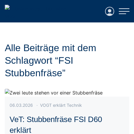
Login
Alle Beiträge mit dem
Schlagwort “FSI
Stubbenfräse”
Veröffentlicht am 06.03.2026
06.03.2026
·
VOGT erklärt Technik
VeT: Stubbenfräse FSI D60
erklärt