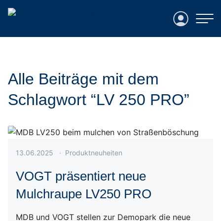
Login
Alle Beiträge mit dem
Schlagwort “LV 250 PRO”
Veröffentlicht am 13.06.2025
13.06.2025
·
Produktneuheiten
VOGT präsentiert neue
Mulchraupe LV250 PRO
MDB und VOGT stellen zur Demopark die neue