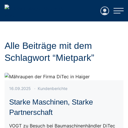
Login
Alle Beiträge mit dem
Schlagwort “Mietpark”
Veröffentlicht am 16.09.2025
16.09.2025
·
Kundenberichte
Starke Maschinen, Starke
Partnerschaft
VOGT zu Besuch bei Baumaschinenhändler DiTec