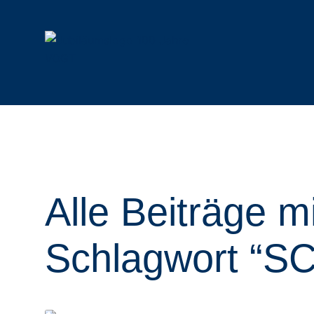
Mulchtechnik
Funkraupen
Alle Mulcher
Alle Raupen & Anbaugeräte
Schlegelmulcher
Geräteträger
Alle Beiträge m
Forstmulcher
Anbaugeräte
Forstfräsen & Steinbrecher
Rotormulcher
Schlagwort “S
Auslegemulcher
Hydraulische Mulcher