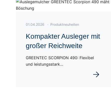
Veröffentlicht am 01.04.2026
01.04.2026
·
Produktneuheiten
Kompakter Ausleger mit
großer Reichweite
GREENTEC SCORPION 490: Flexibel
und leistungsstark…
Weiterles