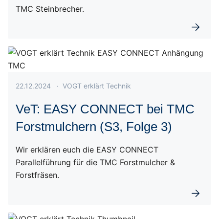
TMC Steinbrecher.
Weiterl
Veröffentlicht am 22.12.2024
22.12.2024
·
VOGT erklärt Technik
VeT: EASY CONNECT bei TMC
Forstmulchern (S3, Folge 3)
Wir erklären euch die EASY CONNECT
Parallelführung für die TMC Forstmulcher &
Forstfräsen.
Weiterl