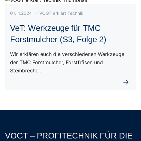
Veröffentlicht am 01.11.2024
01.11.2024
·
VOGT erklärt Technik
VeT: Werkzeuge für TMC
Forstmulcher (S3, Folge 2)
Wir erklären euch die verschiedenen Werkzeuge
der TMC Forstmulcher, Forstfräsen und
Steinbrecher.
Weiterl
VOGT – PROFITECHNIK FÜR DIE