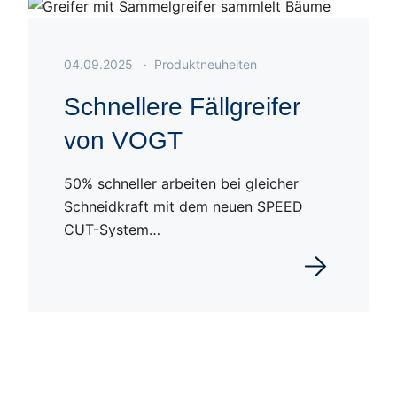
Veröffentlicht am 04.09.2025
04.09.2025
·
Produktneuheiten
Schnellere Fällgreifer
von VOGT
50% schneller arbeiten bei gleicher
Schneidkraft mit dem neuen SPEED
CUT-System…
en
Weiterlesen