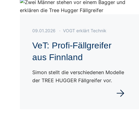
Veröffentlicht am 09.01.2026
09.01.2026
·
VOGT erklärt Technik
VeT: Profi-Fällgreifer
aus Finnland
Simon stellt die verschiedenen Modelle
der TREE HUGGER Fällgreifer vor.
Weiterles