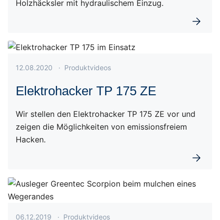
Holzhäcksler mit hydraulischem Einzug.
Weiterl
Veröffentlicht am 12.08.2020
12.08.2020
·
Produktvideos
Elektrohacker TP 175 ZE
Wir stellen den Elektrohacker TP 175 ZE vor und
zeigen die Möglichkeiten von emissionsfreiem
Hacken.
Weiterl
Veröffentlicht am 06.12.2019
06.12.2019
·
Produktvideos