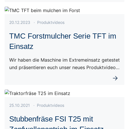
Veröffentlicht am 20.12.2023
20.12.2023
·
Produktvideos
TMC Forstmulcher Serie TFT im
Einsatz
Wir haben die Maschine im Extremeinsatz getestet
und präsentieren euch unser neues Produktvideo…
Weiterl
Veröffentlicht am 25.10.2021
25.10.2021
·
Produktvideos
Stubbenfräse FSI T25 mit