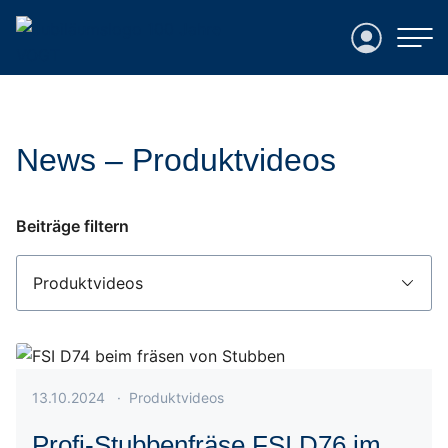
Login
News – Produktvideos
Beiträge filtern
Veröffentlicht am 13.10.2024
13.10.2024
·
Produktvideos
Profi-Stubbenfräse FSI D76 im