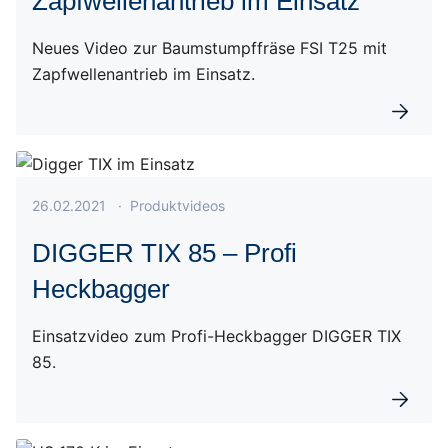
Zapfwellenantrieb im Einsatz
Neues Video zur Baumstumpffräse FSI T25 mit
Zapfwellenantrieb im Einsatz.
Weiterl
Veröffentlicht am 26.02.2021
26.02.2021
·
Produktvideos
DIGGER TIX 85 – Profi
Heckbagger
Einsatzvideo zum Profi-Heckbagger DIGGER TIX
85.
Weiterl