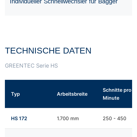
Individueller Schnellwechsler für Bagger
TECHNISCHE DATEN
Tabelle überspringen Technische Daten Greentec Serie H
Zum Anfang der Tabelle springen
GREENTEC Serie HS
Schnitte pro
Typ
Arbeitsbreite
Minute
Technische Daten Greentec Serie HS
HS 172
1.700 mm
250 - 450