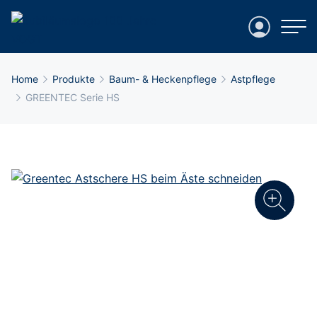
Login
Breadcrumb-Navigation
Home
Produkte
Baum- & Heckenpflege
Astpflege
GREENTEC Serie HS