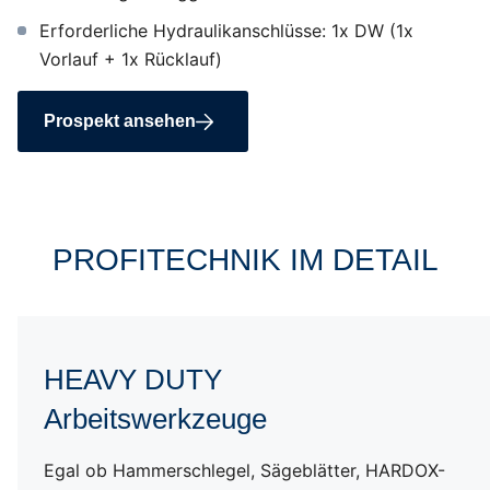
Erforderliche Hydraulikanschlüsse: 1x DW (1x
Vorlauf + 1x Rücklauf)
Prospekt ansehen
PROFITECHNIK IM DETAIL
Hochwertige Materialien
HEAVY DUTY
Arbeitswerkzeuge
Anti-Kavitationsventil
Egal ob Hammerschlegel, Sägeblätter, HARDOX-
POWER DRIVE