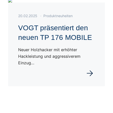
Veröffentlicht am 20.02.2025
20.02.2025
·
Produktneuheiten
VOGT präsentiert den
neuen TP 176 MOBILE
Neuer Holzhacker mit erhöhter
Hackleistung und aggressiverem
Einzug…
en
Weiterlesen