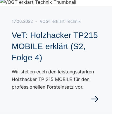
Veröffentlicht am 17.06.2022
17.06.2022
·
VOGT erklärt Technik
VeT: Holzhacker TP215
MOBILE erklärt (S2,
Folge 4)
Wir stellen euch den leistungsstarken
Holzhacker TP 215 MOBILE für den
professionellen Forsteinsatz vor.
Weiterlesen