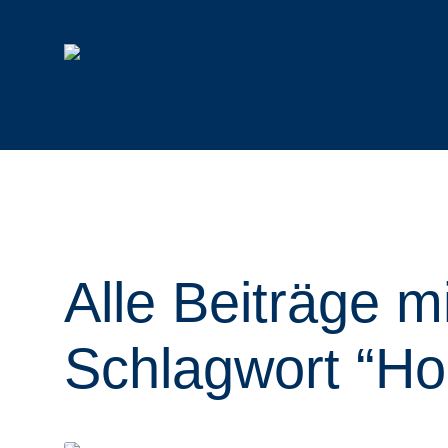
Mulchtechnik
Funkraupen
Alle Mulcher
Alle Raupen & Anbaugeräte
Schlegelmulcher
Geräteträger
Alle Beiträge m
Forstmulcher
Anbaugeräte
Forstfräsen & Steinbrecher
Rotormulcher
Schlagwort “Ho
Auslegemulcher
Hydraulische Mulcher