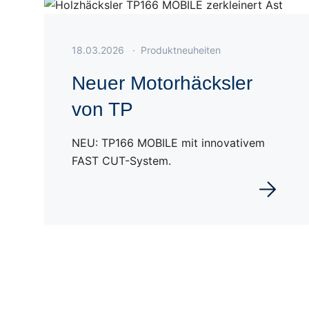
Veröffentlicht am 18.03.2026
18.03.2026
·
Produktneuheiten
Neuer Motorhäcksler
von TP
NEU: TP166 MOBILE mit innovativem
FAST CUT-System.
Weiterles