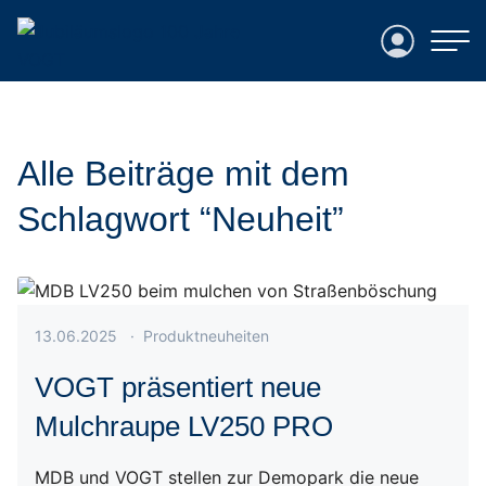
Login
Alle Beiträge mit dem
Schlagwort “Neuheit”
Veröffentlicht am 13.06.2025
13.06.2025
·
Produktneuheiten
VOGT präsentiert neue
Mulchraupe LV250 PRO
MDB und VOGT stellen zur Demopark die neue