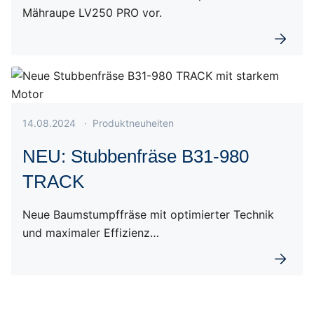
Mähraupe LV250 PRO vor.
Weiterl
Veröffentlicht am 14.08.2024
14.08.2024
·
Produktneuheiten
NEU: Stubbenfräse B31-980
TRACK
Neue Baumstumpffräse mit optimierter Technik
und maximaler Effizienz…
Weiterl