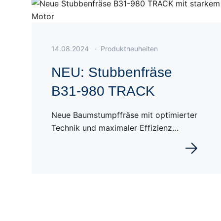
Veröffentlicht am 14.08.2024
14.08.2024
·
Produktneuheiten
NEU: Stubbenfräse
B31-980 TRACK
Neue Baumstumpffräse mit optimierter
Technik und maximaler Effizienz…
Weiterles