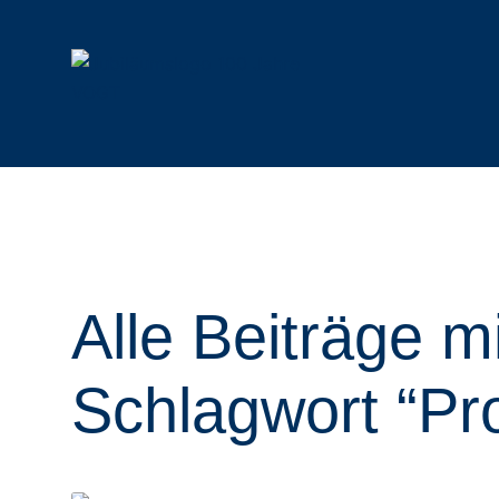
Mulchtechnik
Funkraupen
Alle Mulcher
Alle Raupen & Anbaugeräte
Schlegelmulcher
Geräteträger
Alle Beiträge m
Forstmulcher
Anbaugeräte
Forstfräsen & Steinbrecher
Rotormulcher
Schlagwort “Pro
Auslegemulcher
Hydraulische Mulcher