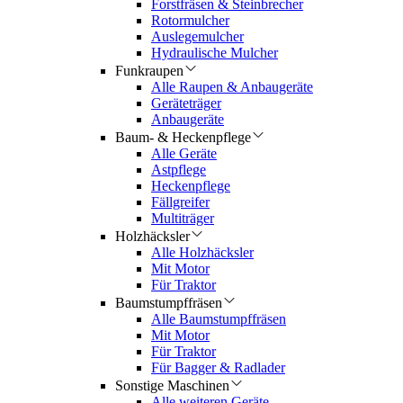
Forstfräsen & Steinbrecher
Rotormulcher
Auslegemulcher
Hydraulische Mulcher
Funkraupen
Alle Raupen & Anbaugeräte
Geräteträger
Anbaugeräte
Baum- & Heckenpflege
Alle Geräte
Astpflege
Heckenpflege
Fällgreifer
Multiträger
Holzhäcksler
Alle Holzhäcksler
Mit Motor
Für Traktor
Baumstumpffräsen
Alle Baumstumpffräsen
Mit Motor
Für Traktor
Für Bagger & Radlader
Sonstige Maschinen
Alle weiteren Geräte