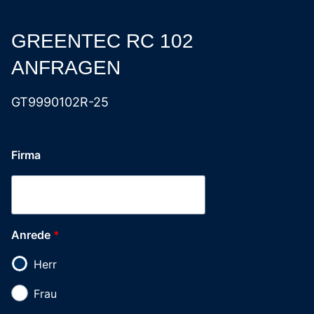
GREENTEC RC 102
ANFRAGEN
GT9990102R-25
Name
Firma
Telefonnummer
Stadt
Anrede
*
Herr
Frau