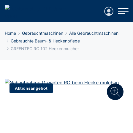
Login
Breadcrumb-Navigation
Home
Gebrauchtmaschinen
Alle Gebrauchtmaschinen
Gebrauchte Baum- & Heckenpflege
GREENTEC RC 102 Heckenmulcher
Aktionsangebot