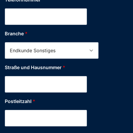
Land
Branche
*
Firma
und
Straße und Hausnummer
*
Postleitzahl
*