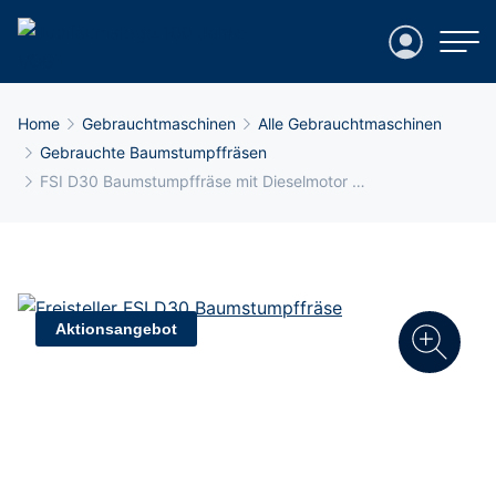
Login
Breadcrumb-Navigation
Home
Gebrauchtmaschinen
Alle Gebrauchtmaschinen
Gebrauchte Baumstumpffräsen
FSI D30 Baumstumpffräse mit Dieselmotor …
Aktionsangebot