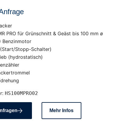
 Anfrage
acker
MR PRO für Grünschnitt & Geäst bis 100 mm ø
) Benzinmotor
 (Start/Stopp-Schalter)
eb (hydrostatisch)
enzähler
ckertrommel
fdrehung
r:
HS100MPRO02
nfragen
Mehr Infos