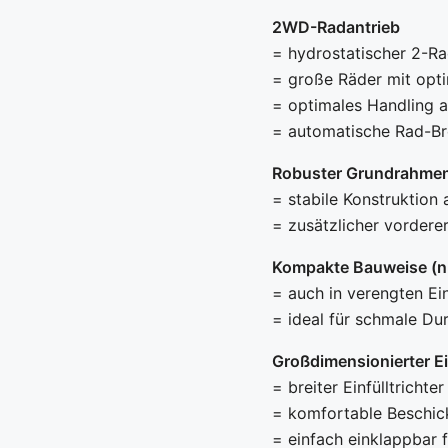
2WD-Radantrieb
= hydrostatischer 2-Ra
= große Räder mit opt
= optimales Handling a
= automatische Rad-Bre
Robuster Grundrahme
= stabile Konstruktion
= zusätzlicher vordere
Kompakte Bauweise (n
= auch in verengten Ei
= ideal für schmale Dur
Großdimensionierter Ei
= breiter Einfülltrichte
= komfortable Beschic
= einfach einklappbar 