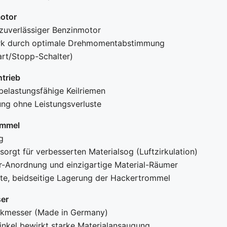
otor
 zuverlässiger Benzinmotor
rk durch optimale Drehmomentabstimmung
art/Stopp-Schalter)
trieb
 belastungsfähige Keilriemen
ung ohne Leistungsverluste
ommel
g
orgt für verbesserten Materialsog (Luftzirkulation)
r-Anordnung und einzigartige Material-Räumer
te, beidseitige Lagerung der Hackertrommel
er
ckmesser (Made in Germany)
inkel bewirkt starke Materialansaugung