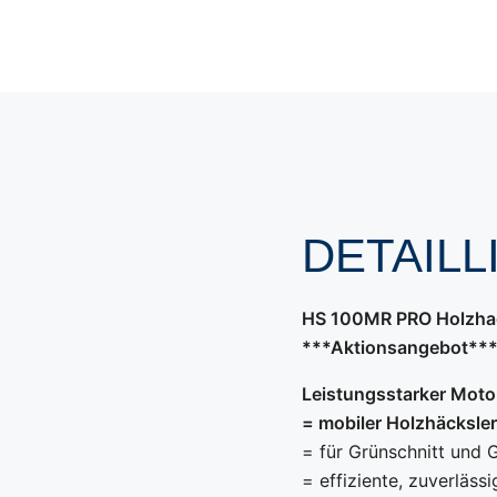
DETAIL
HS 100MR PRO Holzhack
***Aktionsangebot**
Leistungsstarker Moto
= mobiler Holzhäcksle
= für Grünschnitt und
= effiziente, zuverläss