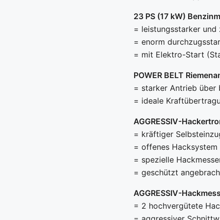
23 PS (17 kW) Benzinm
= leistungsstarker und
= enorm durchzugssta
= mit Elektro-Start (St
POWER BELT Riemenan
= starker Antrieb über
= ideale Kraftübertrag
AGGRESSIV-Hackertr
= kräftiger Selbsteinzu
= offenes Hacksystem s
= spezielle Hackmesse
= geschützt angebrach
AGGRESSIV-Hackmess
= 2 hochvergütete Ha
= aggressiver Schnittw