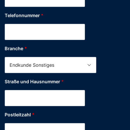
Telefonnummer
*
Branche
*
Branche
Straße und Hausnummer
*
Produkt-
Konfiguration
Postleitzahl
Postleitzahl
*