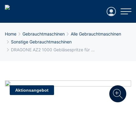
Login
Breadcrumb-Navigation
Home
Gebrauchtmaschinen
Alle Gebrauchtmaschinen
Sonstige Gebrauchtmaschinen
DRAGONE AZ2 1000 Gebläsespritze für …
Aktionsangebot