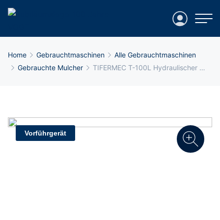
Login
Breadcrumb-Navigation
Home
Gebrauchtmaschinen
Alle Gebrauchtmaschinen
Gebrauchte Mulcher
TIFERMEC T-100L Hydraulischer …
Vorführgerät