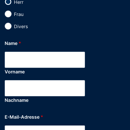
Herr
Frau
Divers
Name
*
Vorname
Nachname
E-
E-Mail-Adresse
*
Mail-