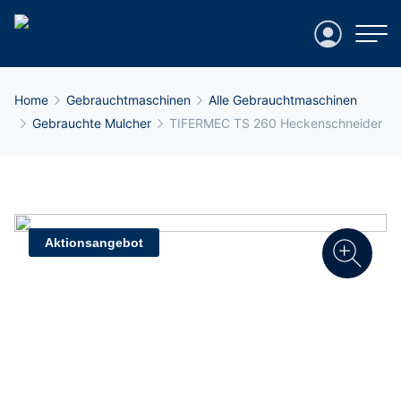
Login
Breadcrumb-Navigation
Home
Gebrauchtmaschinen
Alle Gebrauchtmaschinen
Gebrauchte Mulcher
TIFERMEC TS 260 Heckenschneider
Aktionsangebot