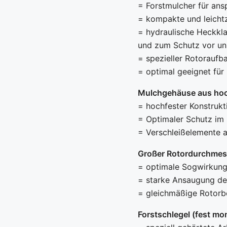
= Forstmulcher für an
= kompakte und leicht
= hydraulische Heckkla
und zum Schutz vor un
= spezieller Rotoraufb
= optimal geeignet für
Mulchgehäuse aus hoc
= hochfester Konstrukti
= Optimaler Schutz im 
= Verschleißelemente 
Großer Rotordurchmess
= optimale Sogwirkung
= starke Ansaugung de
= gleichmäßige Rotorbe
Forstschlegel (fest mon