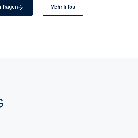
nfragen
Mehr Infos
G