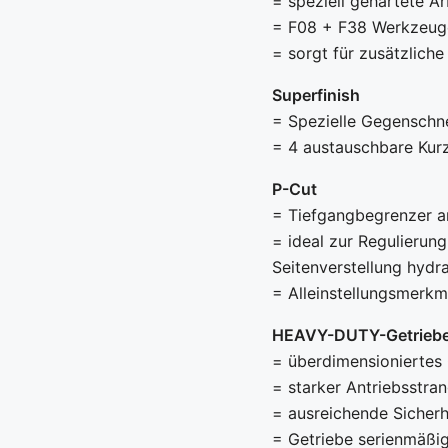
= speziell gehärtete A
= F08 + F38 Werkzeug
= sorgt für zusätzlich
Superfinish
= Spezielle Gegenschne
= 4 austauschbare Kur
P-Cut
= Tiefgangbegrenzer a
= ideal zur Regulierung
Seitenverstellung hyd
= Alleinstellungsmerkm
HEAVY-DUTY-Getrieb
= überdimensioniertes 
= starker Antriebsstra
= ausreichende Sicherh
= Getriebe serienmäßig 