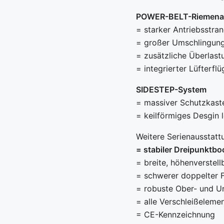
POWER-BELT-Riemenant
= starker Antriebsstra
= großer Umschlingung
= zusätzliche Überlas
= integrierter Lüfterfl
SIDESTEP-System
= massiver Schutzkast
= keilförmiges Desgin 
Weitere Serienausstatt
= stabiler Dreipunktbo
= breite, höhenverstel
= schwerer doppelter 
= robuste Ober- und Un
= alle Verschleißeleme
= CE-Kennzeichnung