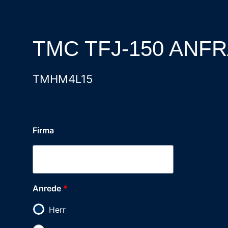
TMC TFJ-150 ANF
TMHM4L15
Firma
Anrede
*
Herr