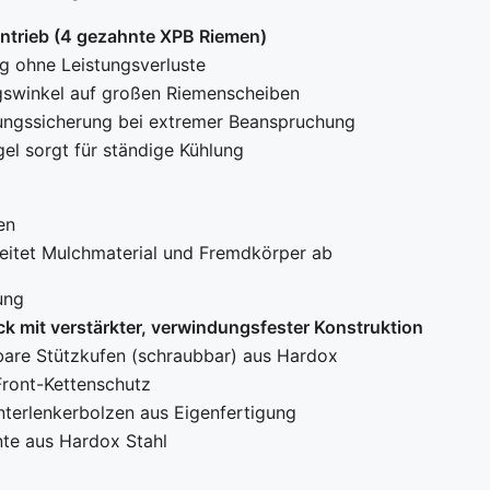
rieb (4 gezahnte XPB Riemen)
ng ohne Leistungsverluste
swinkel auf großen Riemenscheiben
tungssicherung bei extremer Beanspruchung
ügel sorgt für ständige Kühlung
en
leitet Mulchmaterial und Fremdkörper ab
ung
ck mit verstärkter, verwindungsfester Konstruktion
lbare Stützkufen (schraubbar) aus Hardox
Front-Kettenschutz
terlenkerbolzen aus Eigenfertigung
nte aus Hardox Stahl