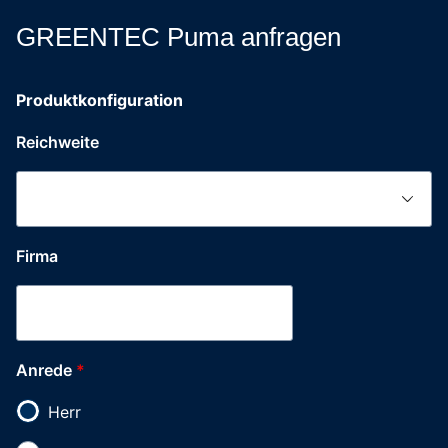
GREENTEC Puma anfragen
Produktkonfiguration
Reichweite
Firma
Postleitzahl
Anrede
*
Anrede
Herr
E-