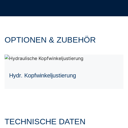
OPTIONEN & ZUBEHÖR
Hydr. Kopfwinkeljustierung
TECHNISCHE DATEN
Tabelle überspringen Technische Daten Multiträger Gree
Zum Anfang der Tabelle springen