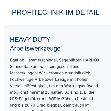
PROFITECHNIK IM DETAIL
Hochwertige Materialien
HEAVY DUTY
Arbeitswerkzeuge
Anti-Kavitationsventil
Egal ob Hammerschlegel, Sägeblätter, HARDOX-
POWER DRIVE
Schneidbalken oder fein geschliffene
Messerklingen: Wir verbauen grundsätzlich
Robuste Bauweise
hochwertige Arbeitswerkzeuge mit hoher
Verschleißfestigkeit, um den Wartungsaufwand
möglichst minimal zu halten. So sind z. B. die
Anbaumöglichkeiten
LRS-Sägeblätter mit WIDIA-Zähnen bestückt
und bis zu 70 Grad biegbar, damit auch im