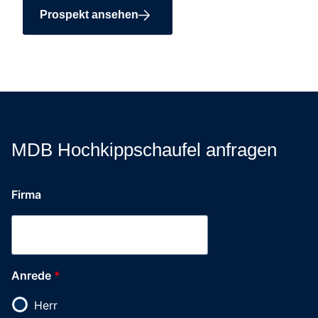
Prospekt ansehen
MDB Hochkippschaufel anfragen
Anrede
Firma
Trägerfahrzeug
E-
Mail-
Adresse
Anrede
*
Herr