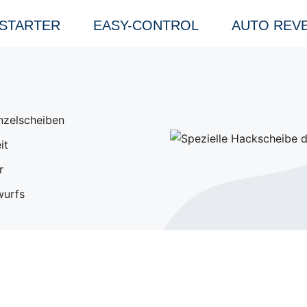
 STARTER
EASY-CONTROL
AUTO REV
nzelscheiben
it
r
wurfs