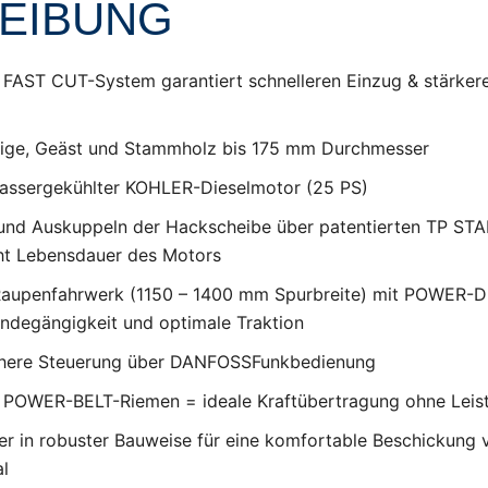
EIBUNG
 FAST CUT-System garantiert schnelleren Einzug & stärkere
eige, Geäst und Stammholz bis 175 mm Durchmesser
wassergekühlter KOHLER-Dieselmotor (25 PS)
und Auskuppeln der Hackscheibe über patentierten TP STA
ht Lebensdauer des Motors
 Raupenfahrwerk (1150 – 1400 mm Spurbreite) mit POWER-D
ändegängigkeit und optimale Traktion
chere Steuerung über DANFOSSFunkbedienung
r POWER-BELT-Riemen = ideale Kraftübertragung ohne Leis
ter in robuster Bauweise für eine komfortable Beschickung
l