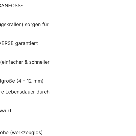
n DANFOSS-
skrallen) sorgen für
VERSE garantiert
einfacher & schneller
elgröße (4 – 12 mm)
re Lebensdauer durch
swurf
höhe (werkzeuglos)