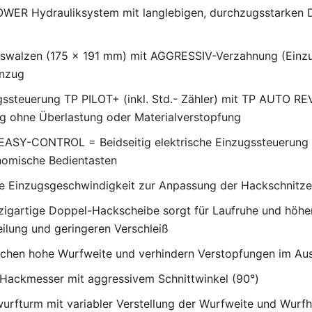
POWER Hydrauliksystem mit langlebigen, durchzugsstarke
gswalzen (175 x 191 mm) mit AGGRESSIV-Verzahnung (Einzug
inzug
ssteuerung TP PILOT+ (inkl. Std.- Zähler) mit TP AUTO RE
ug ohne Überlastung oder Materialverstopfung
EASY-CONTROL = Beidseitig elektrische Einzugssteuerung (
nomische Bedientasten
are Einzugsgeschwindigkeit zur Anpassung der Hackschnitz
igartige Doppel-Hackscheibe sorgt für Laufruhe und höhe
eilung und geringeren Verschleiß
ichen hohe Wurfweite und verhindern Verstopfungen im Au
Hackmesser mit aggressivem Schnittwinkel (90°)
urfturm mit variabler Verstellung der Wurfweite und Wurf