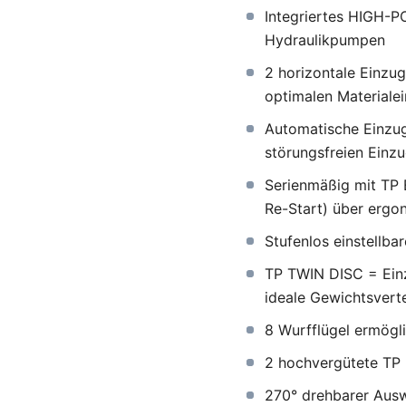
Integriertes HIGH-
Hydraulikpumpen
2 horizontale Einzu
optimalen Materiale
Automatische Einzug
störungsfreien Einz
Serienmäßig mit TP 
Re-Start) über ergo
Stufenlos einstellb
TP TWIN DISC = Einz
ideale Gewichtsvert
8 Wurfflügel ermögl
2 hochvergütete TP 
270° drehbarer Ausw