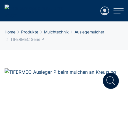
Login
Breadcrumb-Navigation
Home
Produkte
Mulchtechnik
Auslegemulcher
TIFERMEC Serie P