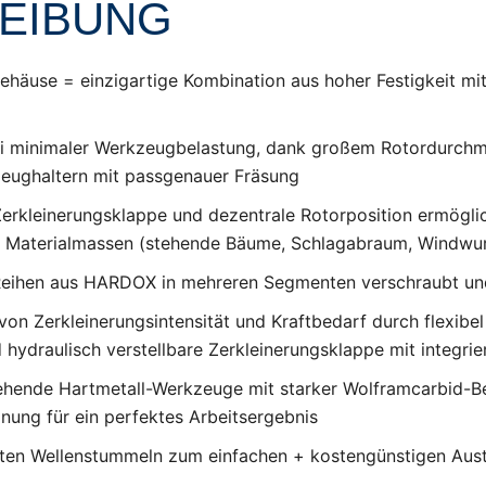
EIBUNG
häuse = einzigartige Kombination aus hoher Festigkeit mi
i minimaler Werkzeugbelastung, dank großem Rotordurchm
eughaltern mit passgenauer Fräsung
erkleinerungsklappe und dezentrale Rotorposition ermögli
n Materialmassen (stehende Bäume, Schlagabraum, Windwur
eihen aus HARDOX in mehreren Segmenten verschraubt und
on Zerkleinerungsintensität und Kraftbedarf durch flexibe
hydraulisch verstellbare Zerkleinerungsklappe mit integri
ehende Hartmetall-Werkzeuge mit starker Wolframcarbid-B
nung für ein perfektes Arbeitsergebnis
bten Wellenstummeln zum einfachen + kostengünstigen Aus