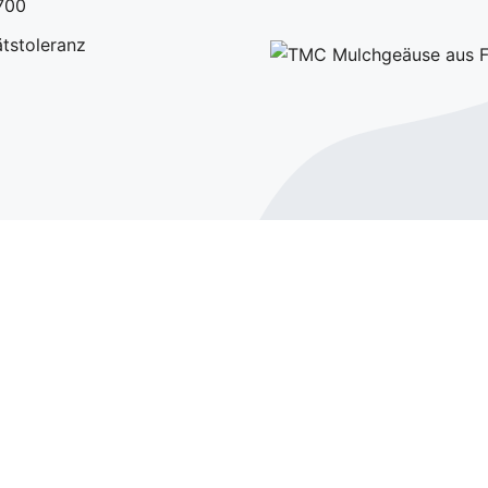
700
ätstoleranz