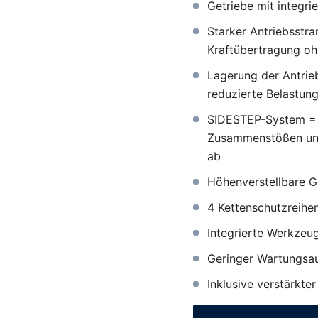
Getriebe mit integri
Starker Antriebsstr
Kraftübertragung oh
Lagerung der Antrie
reduzierte Belastun
SIDESTEP-System = S
Zusammenstößen und 
ab
Höhenverstellbare G
4 Kettenschutzreihe
Integrierte Werkzeu
Geringer Wartungsa
Inklusive verstärkte