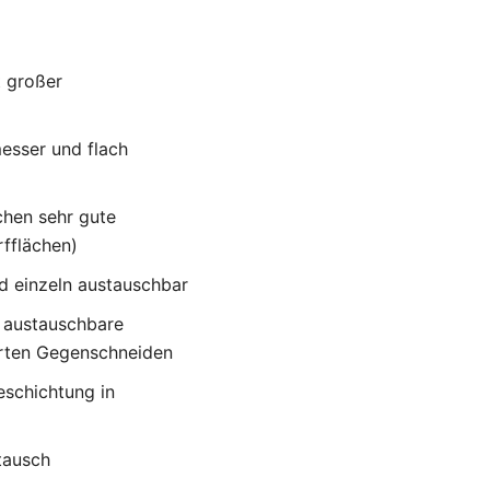
t großer
esser und flach
chen sehr gute
fflächen)
 einzeln austauschbar
l austauschbare
erten Gegenschneiden
eschichtung in
tausch