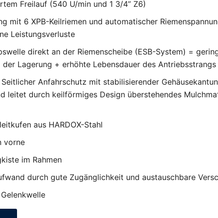
ertem Freilauf (540 U/min und 1 3/4” Z6)
ang mit 6 XPB-Keilriemen und automatischer Riemenspannung
ne Leistungsverluste
bswelle direkt an der Riemenscheibe (ESB-System) = gering
g der Lagerung + erhöhte Lebensdauer des Antriebsstrangs
eitlicher Anfahrschutz mit stabilisierender Gehäusekantun
leitet durch keilförmiges Design überstehendes Mulchma
leitkufen aus HARDOX-Stahl
n vorne
gkiste im Rahmen
ufwand durch gute Zugänglichkeit und austauschbare Ver
r Gelenkwelle