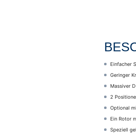
BES
Einfacher S
Geringer K
Massiver D
2 Positione
Optional m
Ein Rotor 
Speziell g