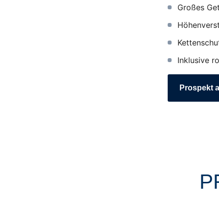
Großes Get
Höhenverst
Kettenschu
Inklusive r
Prospekt 
P