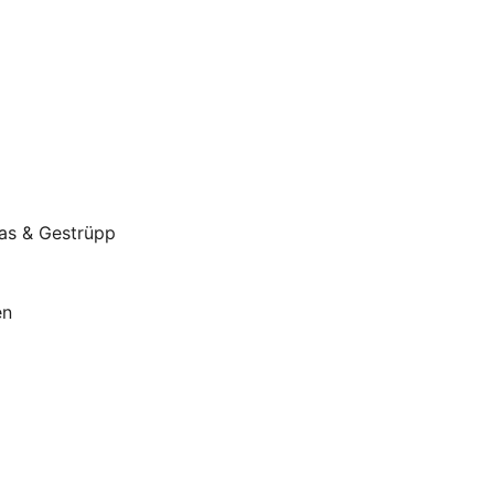
ras & Gestrüpp
en