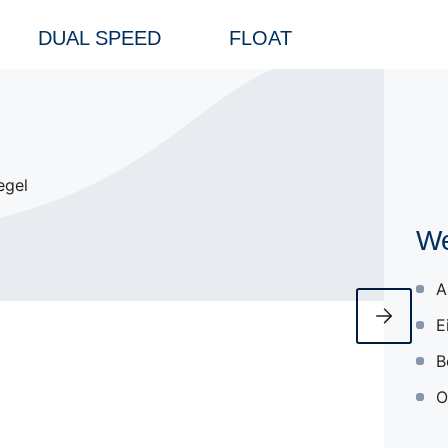
DUAL SPEED
FLOAT
We
A
E
B
O