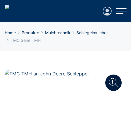
Login
Breadcrumb-Navigation
Home
Produkte
Mulchtechnik
Schlegelmulcher
TMC Serie TMH