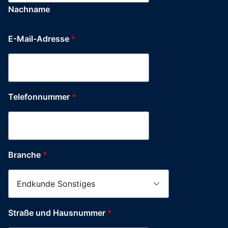
Nachname
E-Mail-Adresse
*
Telefonnummer
*
Branche
*
Firma
Straße und Hausnummer
*
Layout