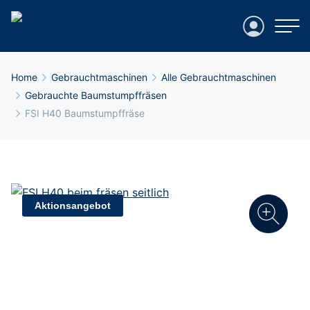
Login
Breadcrumb-Navigation
Home
Gebrauchtmaschinen
Alle Gebrauchtmaschinen
Gebrauchte Baumstumpffräsen
FSI H40 Baumstumpffräse
Aktionsangebot