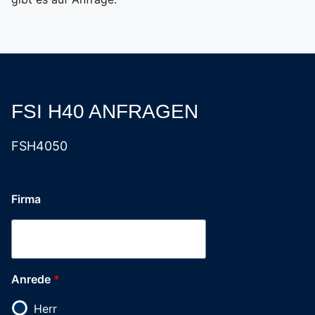
FSI H40 ANFRAGEN
FSH4050
Trägerfahrzeug
Firma
DSGVO-
Einverständnis
Stadt
Anrede
*
Herr