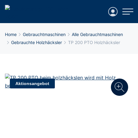
Login
Breadcrumb-Navigation
Home
Gebrauchtmaschinen
Alle Gebrauchtmaschinen
Gebrauchte Holzhäcksler
TP 200 PTO Holzhäcksler
Aktionsangebot