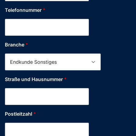
Telefonnummer
*
Stadt
Branche
*
Straße
Postleitzahl
Straße und Hausnummer
*
Postleitzahl
*