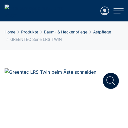
Login
Breadcrumb-Navigation
Home
Produkte
Baum- & Heckenpflege
Astpflege
GREENTEC Serie LRS TWIN