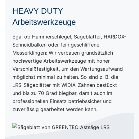
Hochwertige Materialien
HEAVY DUTY
Arbeitswerkzeuge
Anti-Kavitationsventil
Egal ob Hammerschlegel, Sägeblätter, HARDOX-
POWER DRIVE
Schneidbalken oder fein geschliffene
Messerklingen: Wir verbauen grundsätzlich
Robuste Bauweise
hochwertige Arbeitswerkzeuge mit hoher
Verschleißfestigkeit, um den Wartungsaufwand
möglichst minimal zu halten. So sind z. B. die
Anbaumöglichkeiten
LRS-Sägeblätter mit WIDIA-Zähnen bestückt
und bis zu 70 Grad biegbar, damit auch im
professionellen Einsatz betriebssicher und
zuverlässig gearbeitet werden kann.