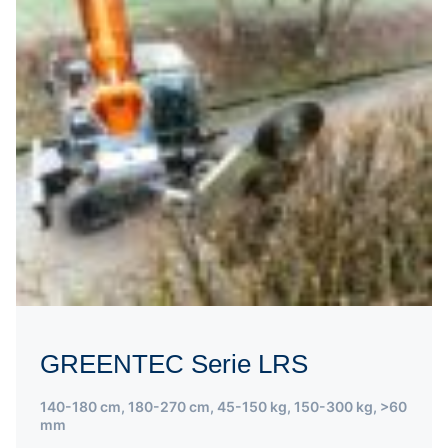
GREENTEC Serie LRS
140-180 cm
,
180-270 cm
,
45-150 kg
,
150-300 kg
,
>60
mm