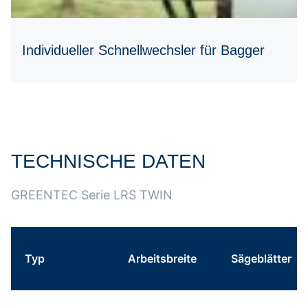
Individueller Schnellwechsler für Bagger
TECHNISCHE DATEN
Tabelle überspringen Technische Daten Greentec Astsäg
Zum Anfang der Tabelle springen
GREENTEC Serie LRS TWIN
Typ
Arbeitsbreite
Sägeblätter
Technische Daten Greentec Astsäge LRS TWIN