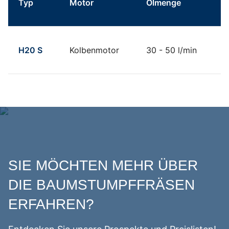
Typ
Motor
Ölmenge
D
Technische Daten FSI H20S Stubbenfräse
H20 S
Kolbenmotor
30 - 50 l/min
2
SIE MÖCHTEN MEHR ÜBER
DIE BAUMSTUMPFFRÄSEN
ERFAHREN?