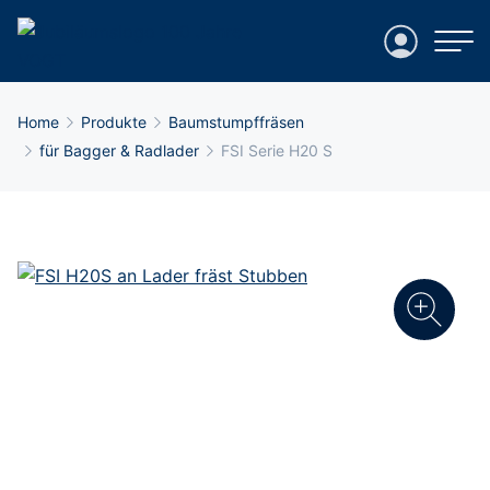
Login
Breadcrumb-Navigation
Home
Produkte
Baumstumpffräsen
für Bagger & Radlader
FSI Serie H20 S