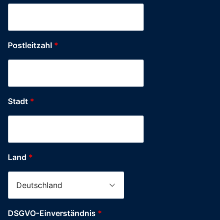
Postleitzahl
*
Stadt
*
Firma
Land
*
Telefonnummer
Stadt
DSGVO-Einverständnis
*