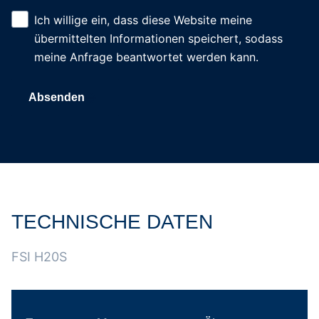
Ich willige ein, dass diese Website meine
übermittelten Informationen speichert, sodass
meine Anfrage beantwortet werden kann.
Absenden
Tabelle überspringen Technische Daten FSI H20S Stubbe
Zum Anfang der Tabelle springen
TECHNISCHE DATEN
FSI H20S