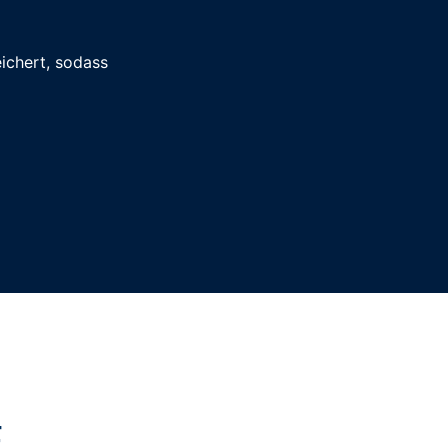
eichert, sodass
E