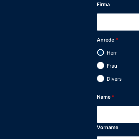
Firma
Anrede
*
Herr
Frau
Divers
Name
*
Vorname