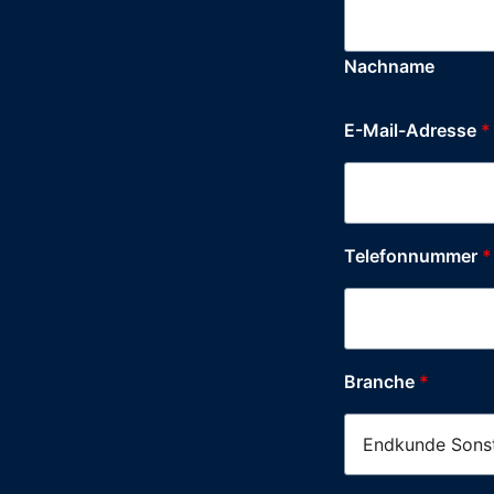
Nachname
E-Mail-Adresse
*
Postleitzahl
Telefonnummer
*
Telefonnummer
Stadt
Branche
*