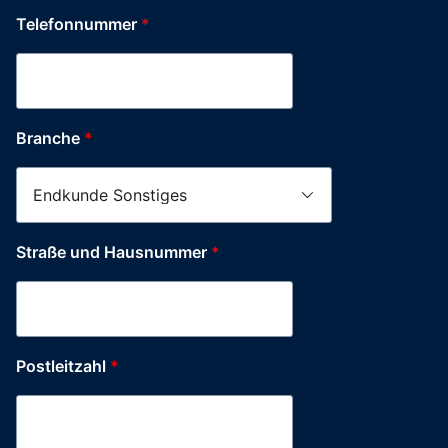
Telefonnummer
*
DSGVO-
Branche
*
Einverständnis
Name
Postleitzahl
Straße und Hausnummer
*
Postleitzahl
*