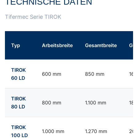
TECHNISCHE DATEN
Tabelle überspringen Technische Daten Tifermec Mulchko
Zum Anfang der Tabelle springen
Tifermec Serie TIROK
Typ
Arbeitsbreite
Gesamtbreite
Gew
Technische Daten Tifermec Mulchkopf Tirok
TIROK
600 mm
850 mm
160
60 LD
TIROK
800 mm
1.100 mm
180
80 LD
TIROK
1.000 mm
1.270 mm
200
100 LD