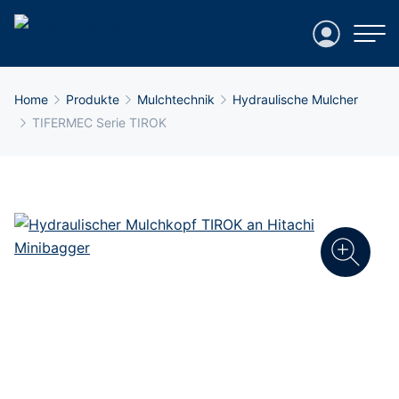
Login
Breadcrumb-Navigation
Home
Produkte
Mulchtechnik
Hydraulische Mulcher
TIFERMEC Serie TIROK