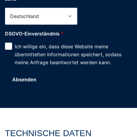
DSGVO-Einverständnis
*
Ich willige ein, dass diese Website meine
übermittelten Informationen speichert, sodass
meine Anfrage beantwortet werden kann.
Absenden
Tabelle überspringen Technische Daten Dragone Serie B
Zum Anfang der Tabelle springen
TECHNISCHE DATEN