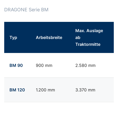
DRAGONE Serie BM
Max. Auslage
Typ
Arbeitsbreite
ab
S
Traktormitte
Technische Daten Dragone Serie BM
BM 90
900 mm
2.580 mm
7
BM 120
1.200 mm
3.370 mm
1