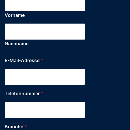
Vorname
Nachname
E-Mail-Adresse
*
Anrede
Telefonnummer
*
Produkt-
Konfiguration
Stadt
Branche
*