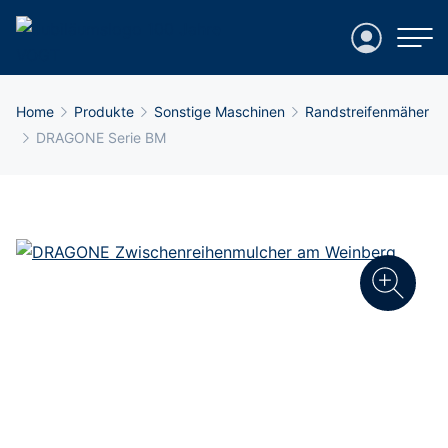
Login
Breadcrumb-Navigation
Home
Produkte
Sonstige Maschinen
Randstreifenmäher
DRAGONE Serie BM