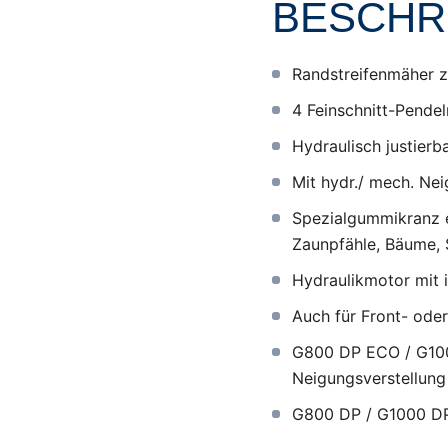
BESCHR
Randstreifenmäher z
4 Feinschnitt-Pende
Hydraulisch justier
Mit hydr./ mech. Ne
Spezialgummikranz e
Zaunpfähle, Bäume, S
Hydraulikmotor mit i
Auch für Front- ode
G800 DP ECO / G10
Neigungsverstellung
G800 DP / G1000 DP 