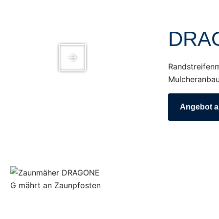
DRA
Randstreifenm
Mulcheranbau
Angebot a